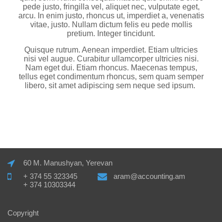
pede justo, fringilla vel, aliquet nec, vulputate eget,
arcu. In enim justo, rhoncus ut, imperdiet a, venenatis
vitae, justo. Nullam dictum felis eu pede mollis
pretium. Integer tincidunt.
Quisque rutrum. Aenean imperdiet. Etiam ultricies
nisi vel augue. Curabitur ullamcorper ultricies nisi.
Nam eget dui. Etiam rhoncus. Maecenas tempus,
tellus eget condimentum rhoncus, sem quam semper
libero, sit amet adipiscing sem neque sed ipsum.
60 M. Manushyan, Yerevan
+ 374 55 323345
aram@accounting.am
+ 374 10303344
Copyright